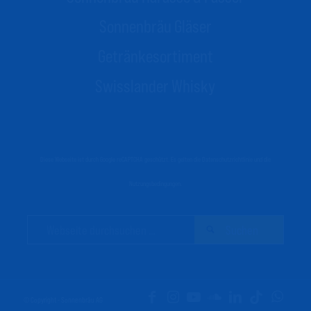
Sonnenbräu Gläser
Getränkesortiment
Swisslander Whisky
Diese Webseite ist durch Google reCAPTCHA geschützt. Es gelten die
Datenschutzrichtlinie
und die
Nutzungsbedingungen
.
© Copyright - Sonnenbräu AG