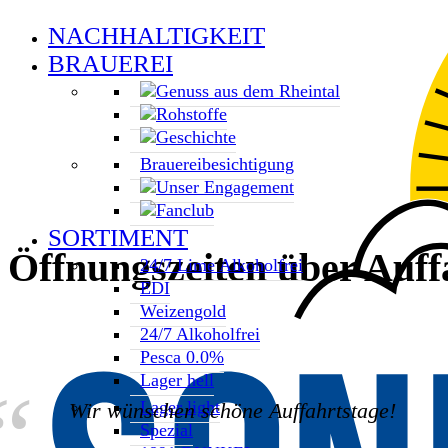
NACHHALTIGKEIT
BRAUEREI
Genuss aus dem Rheintal
Rohstoffe
Geschichte
Brauereibesichtigung
Unser Engagement
Fanclub
SORTIMENT
Öffnungszeiten über Auff
24/7 Lime Alkoholfrei
EDI
Weizengold
24/7 Alkoholfrei
Pesca 0.0%
Lager hell
Lager light
Wir wünschen schöne Auffahrtstage!
Spezial