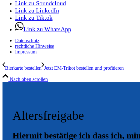
Link zu Soundcloud
Link zu LinkedIn
Link zu Tiktok
Link zu WhatsApp
Datenschutz
rechtliche Hinweise
Impressum
Bierkarte bestellen
Jetzt EM-Trikot bestellen und profitieren
Nach oben scrollen
Altersfreigabe
Hiermit bestätige ich dass ich, mi