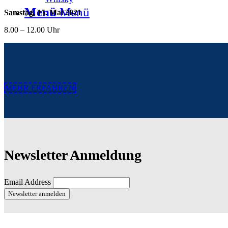
Menü
Menü
Samstag, 15. Mai 2021
8.00 – 12.00 Uhr
MEHR ERFAHREN
Newsletter Anmeldung
Email Address