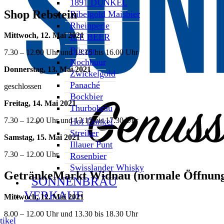
1891 DUNKEL
Shop Rebstein
Ribelgold Maisbier
Rheinperle
Mittwoch, 12. Mai 2021
ICE BEER
Büezer
7.30 – 12.00 Uhr und 13.15 bis 16.00 Uhr
Nochbuur
Donnerstag, 13. Mai 2021
Zwickelgold
Panaché
geschlossen
Bockbier
Freitag, 14. Mai 2021
Thurbobräu
7.30 – 12.00 Uhr und 13.15 bis 17.30 Uhr
Hof Dunkel
Streiker
Samstag, 15. Mai 2021
Illauer Punt
7.30 – 12.00 Uhr
Rosenbier
Swisslander Whisky
GetränkeMarkt Widnau (normale Öffnung
SONNENBRÄU
VERKAUF
Mittwoch, 12. Mai 2021
8.00 – 12.00 Uhr und 13.30 bis 18.30 Uhr
ikel