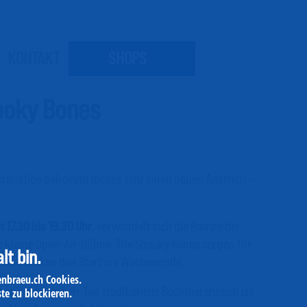
KONTAKT
SHOPS
pooky Bones
ieranstich bekommt dieses Jahr einen neuen Anstrich –
n 17.30 bis 19.30 Uhr
, verwandelt sich die Rampe der
e kleine Open-Air-Bühne: The Spooky Bones sorgen für
lt bin.
und rocken den Start ins Wochenende.
enbraeu.ch Cookies.
assiker bestehen: Der traditionelle Bockbieranstich ist
te zu blockieren.