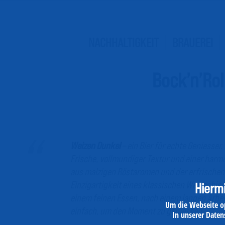
NACHHALTIGKEIT
BRAUEREI
Bock’n’Rol
Weizen Dunkel
– ein Bier für echte Geniesser.
Frische, vollmundiger Textur und einer har
aus malzigen Röstaromen und der erfrische
Einzigartigkeit eines klassischen Weizenbier
Hiermi
einem feinen Essen, nach einem langen Arbei
Um die Webseite op
einfach, um den Moment zu geniessen.
In unserer Daten