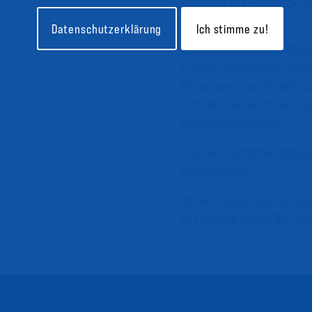
weiterhin das Herzstück de
beliebtes Bockbier.
Datenschutzerklärung
Ich stimme zu!
Ebenfalls zurück: das
Weiz
Frische, vollmundiger Text
Röstaromen und der erfrisc
Perfekt zu einem feinen Es
Moment zu geniessen.
Und weil Traditionen dazuge
Gerstensuppe.
Kommt vorbei, geniesst das
mit uns den Bock’n’Roll 202