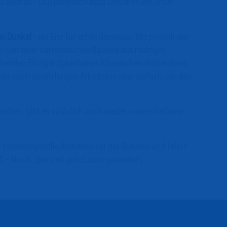
s Abends – und pünktlich dazu lancieren wir unser
en Dunkel
– ein Bier für echte Geniesser. Mit prickelnder
ur und einer harmonischen Balance aus malzigen
henden Einzigartigkeit eines klassischen Weizenbiers.
sen, nach einem langen Arbeitstag oder einfach, um den
hören, gibt es natürlich auch wieder unsere beliebte
 stimmungsvolle Ambiente vor der Brauerei und feiert
5 – Musik, Bier und gute Laune garantiert.