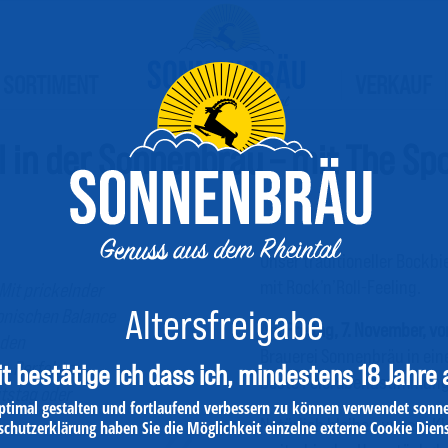
SORTIMENT
VERKAUF
l in der Sonnenbräu – mit The S
Unser traditioneller Bockb
mit Rock’n’Roll-Feeling.
 Mit prickelnder
Altersfreigabe
monischen Balance
Am
Freitag, 7. November, vo
nden
Brauerei Sonnenbräu in ein
s. Perfekt zu
t bestätige ich dass ich, mindestens 18 Jahre a
beste Feierabendstimmung 
tstag oder
timal gestalten und fortlaufend verbessern zu können verwendet sonn
Natürlich bleiben unsere Kl
schutzerklärung haben Sie die Möglichkeit einzelne externe Cookie Diens