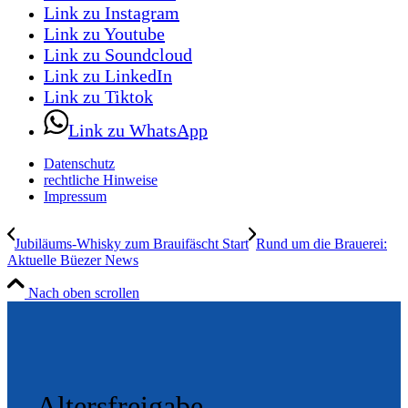
Link zu Instagram
Link zu Youtube
Link zu Soundcloud
Link zu LinkedIn
Link zu Tiktok
Link zu WhatsApp
Datenschutz
rechtliche Hinweise
Impressum
Jubiläums-Whisky zum Brauifäscht Start
Rund um die Brauerei:
Aktuelle Büezer News
Nach oben scrollen
Altersfreigabe