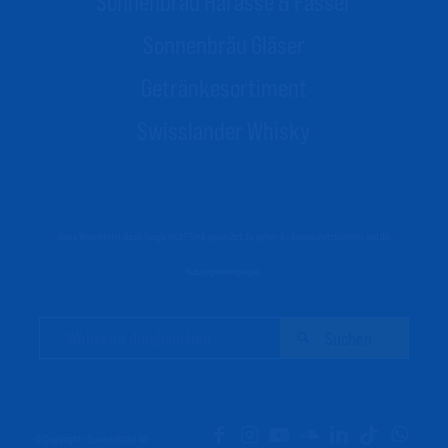
Sonnenbräu Harasse & Fässer
Sonnenbräu Gläser
Getränkesortiment
Swisslander Whisky
Diese Webseite ist durch Google reCAPTCHA geschützt. Es gelten die
Datenschutzrichtlinie
und die
Nutzungsbedingungen
.
© Copyright - Sonnenbräu AG